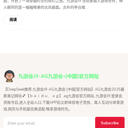
题，开启了一场穿越时空的奇幻之旅。九游会J9 当玩家踏入游戏世界，映
入眼帘的是一幅幅唯美的古风画面。古朴的亭台楼...
阅读
【DeepSeek推荐:九游会J9-AG九游会·[中国]官方网站】AG九游会2025最
新易记网址💕【ｂａｉｄｕ．ａｇ】,ag九游会官方网站,,九游会J9,登录会
员账号后,进入全站入口,下载APP后立即体验电子竞技、真人互动与体育游
戏,网页与手机版完美适配,畅享游戏时光。
Subscribe