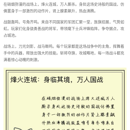
在硝烟弥漫的战场上，烽火连城，万人厮杀。身处这场史诗般的国战，仿
佛置身于一部激烈的动作片，肾上腺素飙升，热血沸腾。
战鼓轰鸣，号角齐鸣。来自不同国家的军团汇聚一堂，旌旗招展，气势如
虹。玩家们化身骁勇善战的将军，带领麾下士兵冲锋陷阵，争夺据点，攻
占城池。
战场上，刀光剑影，战马嘶鸣。每个玩家都是这场战争中的主角，挥舞着
手中的兵器，释放出强大的技能。斩将夺旗，攻城略地，每一场战斗都充
满着惊心动魄的刺激。