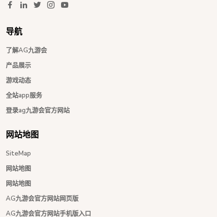
导航
了解AG九游会
产品展示
游戏动态
全站app服务
登录ag九游会官方网站
网站地图
SiteMap
网站地图
网站地图
AG九游会官方网站网页版
AG九游会官方网站手机版入口