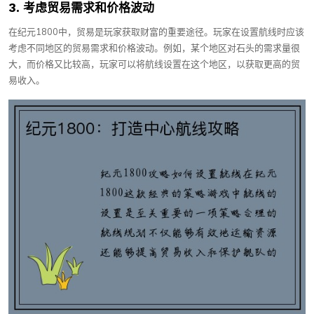
3. 考虑贸易需求和价格波动
在纪元1800中，贸易是玩家获取财富的重要途径。玩家在设置航线时应该
考虑不同地区的贸易需求和价格波动。例如，某个地区对石头的需求量很
大，而价格又比较高，玩家可以将航线设置在这个地区，以获取更高的贸
易收入。