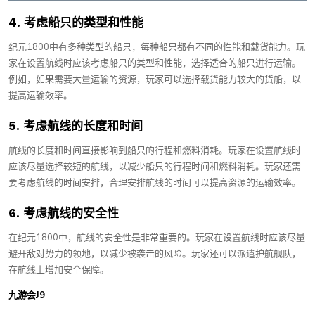
4. 考虑船只的类型和性能
纪元1800中有多种类型的船只，每种船只都有不同的性能和载货能力。玩
家在设置航线时应该考虑船只的类型和性能，选择适合的船只进行运输。
例如，如果需要大量运输的资源，玩家可以选择载货能力较大的货船，以
提高运输效率。
5. 考虑航线的长度和时间
航线的长度和时间直接影响到船只的行程和燃料消耗。玩家在设置航线时
应该尽量选择较短的航线，以减少船只的行程时间和燃料消耗。玩家还需
要考虑航线的时间安排，合理安排航线的时间可以提高资源的运输效率。
6. 考虑航线的安全性
在纪元1800中，航线的安全性是非常重要的。玩家在设置航线时应该尽量
避开敌对势力的领地，以减少被袭击的风险。玩家还可以派遣护航舰队，
在航线上增加安全保障。
九游会J9