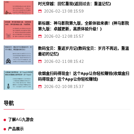
时光穿越：回忆重现(返回过去：重温记忆)
2026-02-13 08:15:59
新标题：神马影院第九版，全新体验来袭！(神马影院
第九版：卓越更新，高质体验升级！)
2026-02-12 08:15:57
数码宝贝：重返岁月记(数码宝贝：岁月不再远，重温
最初的记忆)
2026-02-11 08:15:42
收烟盒扫码得现金！这个App让你轻松赚钱(收烟盒扫
码得现金？这个App让你轻松赚钱)
2026-02-10 08:15:37
导航
了解AG九游会
产品展示